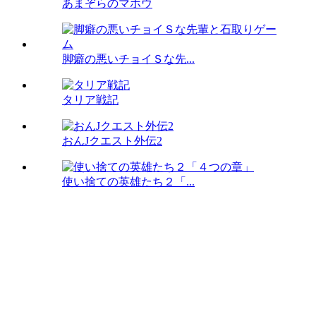
あまぞらのマホウ
脚癖の悪いチョイＳな先...
タリア戦記
おんJクエスト外伝2
使い捨ての英雄たち２「...