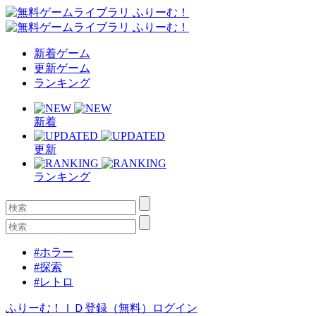
新着ゲーム
更新ゲーム
ランキング
新着
更新
ランキング
#ホラー
#探索
#レトロ
ふりーむ！ＩＤ登録（無料）
ログイン