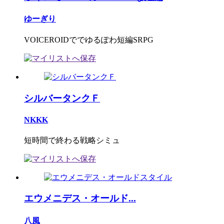
ゆーぎり
VOICEROIDででゆるぽわ短編SRPG
シルバータンクＦ
NKKK
短時間で終わる戦略シミュ
エウメニデス・オールド...
八風