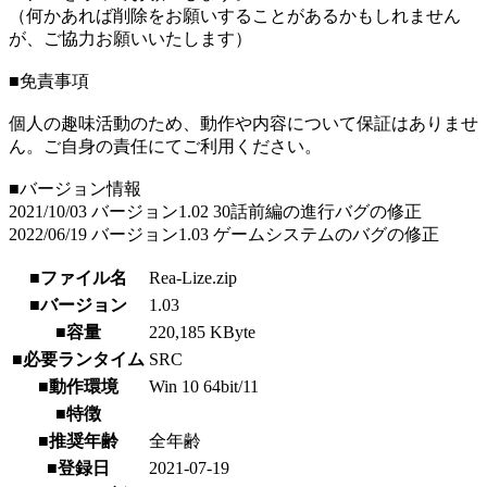
（何かあれば削除をお願いすることがあるかもしれません
が、ご協力お願いいたします）
■免責事項
個人の趣味活動のため、動作や内容について保証はありませ
ん。ご自身の責任にてご利用ください。
■バージョン情報
2021/10/03 バージョン1.02 30話前編の進行バグの修正
2022/06/19 バージョン1.03 ゲームシステムのバグの修正
■ファイル名
Rea-Lize.zip
■バージョン
1.03
■容量
220,185 KByte
■必要ランタイム
SRC
■動作環境
Win 10 64bit/11
■特徴
■推奨年齢
全年齢
■登録日
2021-07-19