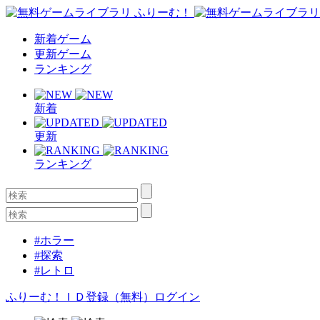
新着ゲーム
更新ゲーム
ランキング
新着
更新
ランキング
#ホラー
#探索
#レトロ
ふりーむ！ＩＤ登録（無料）
ログイン