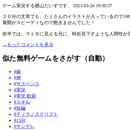
ゲーム実況する横山だいずです。
2021-03-26 19:30:37
２０分の文章でも、たくさんのイラストが入っているので10
展開がスピーディなので飽きませんでした！
前半では、マトモに見える兄に、時折見下すような人間性が見え隠
→もっとコメントを見る
似た無料ゲームをさがす（自動）
#妹
#神
#サスペンス
#実況
#実況 歓迎
#スキル
#短編
#ティラノスクリプト
#15分
#ヤンデレ