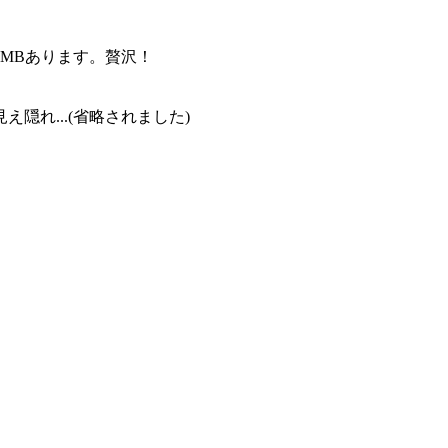
0MBあります。贅沢！
れ...(省略されました)