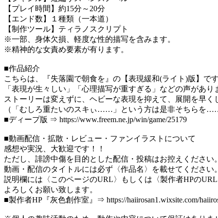
【プレイ時間】約15分～20分
【エンド数】１種類（一本道）
【制作ツール】ティラノスクリプト
※一部、身体欠損、軽度な性的描写を含みます。
※精神的な女責め要素が有ります。
■作品紹介
こちらは、『失落園で朝食を』の【表現緩和(ライト)版】で
「表現が生々しい」「心理描写が重すぎる」などの声があり
ストーリーは変えずに、ヘビーな表現を抑えて、展開を早く
（「むしろ重たいのスキぃ……」という方は是非そちらを…
■ディープ版 ⇒ https://www.freem.ne.jp/win/game/25179
■動画配信・拡散・レビュー・ファンイラストについて
感想や実況、大歓迎です！！
ただし、誹謗中傷を目的とした配信・投稿はお控えください
動画・配信のタイトルには必ず〈作品名〉を載せてください
説明欄には〈このページのURL〉もしくは〈製作者HPのUR
よろしくお願い致します。
■製作者HP『灰色創作室』⇒ https://haiirosan1.wixsite.com/haiiroso