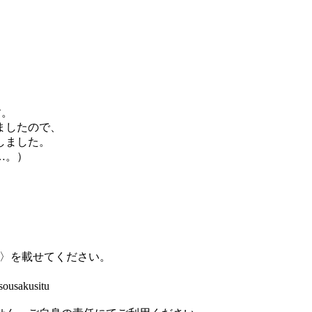
す。
ましたので、
しました。
…。）
。
。
L〉を載せてください。
usakusitu