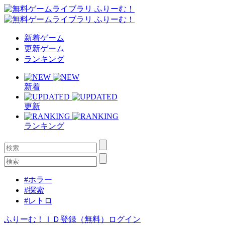
新着ゲーム
更新ゲーム
ランキング
新着
更新
ランキング
#ホラー
#探索
#レトロ
ふりーむ！ＩＤ登録（無料）
ログイン