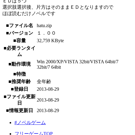
ＥＤは５つ
選択肢選択後、片方はそのままＥＤとなりますので
ほぼ読むだけノベルです
■ファイル名
hatu.zip
■バージョン
１．００
■容量
32,759 KByte
■必要ランタイ
ム
Win 2000/XP/VISTA 32bit/VISTA 64bit/7
■動作環境
32bit/7 64bit
■特徴
■推奨年齢
全年齢
■登録日
2013-08-29
■ファイル更新
2013-08-29
日
■情報更新日
2013-08-29
#ノベルゲーム
フリーゲームTOP