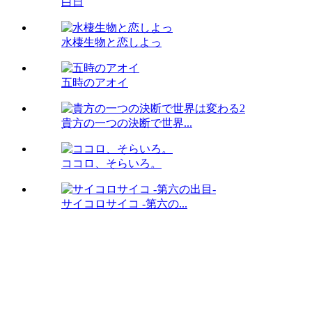
白日
水棲生物と恋しよっ
五時のアオイ
貴方の一つの決断で世界...
ココロ、そらいろ。
サイコロサイコ -第六の...