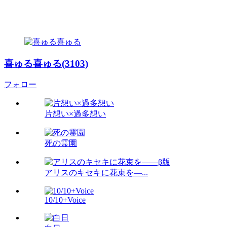
喜ゅる喜ゅる(3103)
フォロー
片想い×過多想い
死の霊園
アリスのキセキに花束を―...
10/10+Voice