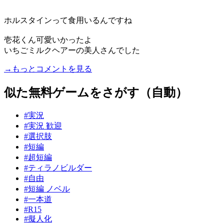
ホルスタインって食用いるんですね
壱花くん可愛いかったよ
いちごミルクヘアーの美人さんでした
→もっとコメントを見る
似た無料ゲームをさがす（自動）
#実況
#実況 歓迎
#選択肢
#短編
#超短編
#ティラノビルダー
#自由
#短編 ノベル
#一本道
#R15
#擬人化