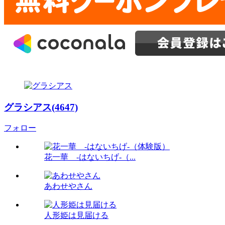
グラシアス(4647)
フォロー
花一華 -はないちげ-（...
あわせやさん
人形姫は見届ける