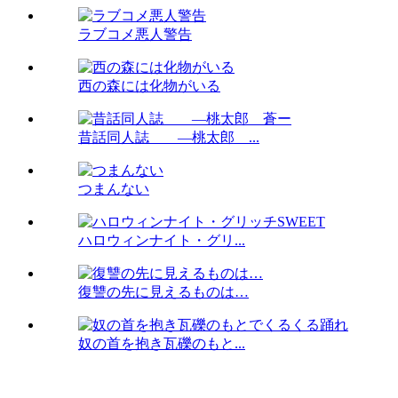
ラブコメ悪人警告
西の森には化物がいる
昔話同人誌 ―桃太郎 ...
つまんない
ハロウィンナイト・グリ...
復讐の先に見えるものは…
奴の首を抱き瓦礫のもと...