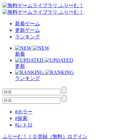
新着ゲーム
更新ゲーム
ランキング
新着
更新
ランキング
#ホラー
#探索
#レトロ
ふりーむ！ＩＤ登録（無料）
ログイン