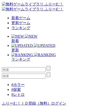
新着ゲーム
更新ゲーム
ランキング
新着
更新
ランキング
#ホラー
#探索
#レトロ
ふりーむ！ＩＤ登録（無料）
ログイン