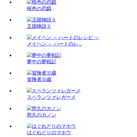
桜色の恋戯
王国物語Ⅱ
メイヘン ～ ハートのレ...
夢中の夢戦記
冒険者35歳
スペランツァレガーメ
悠久のカノン
はぐれどりのマホウ