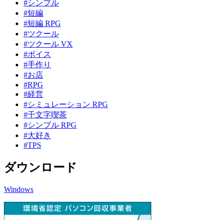
#シンプル
#短編
#短編 RPG
#ツクール
#ツクール VX
#ボイス
#手作り
#お店
#RPG
#経営
#シミュレーション RPG
#千文字喫茶
#シンプル RPG
#大好き
#TPS
ダウンロード
Windows