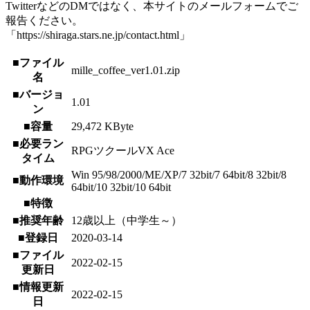
TwitterなどのDMではなく、本サイトのメールフォームでご
報告ください。
「https://shiraga.stars.ne.jp/contact.html」
■ファイル
mille_coffee_ver1.01.zip
名
■バージョ
1.01
ン
■容量
29,472 KByte
■必要ラン
RPGツクールVX Ace
タイム
Win 95/98/2000/ME/XP/7 32bit/7 64bit/8 32bit/8
■動作環境
64bit/10 32bit/10 64bit
■特徴
■推奨年齢
12歳以上（中学生～）
■登録日
2020-03-14
■ファイル
2022-02-15
更新日
■情報更新
2022-02-15
日