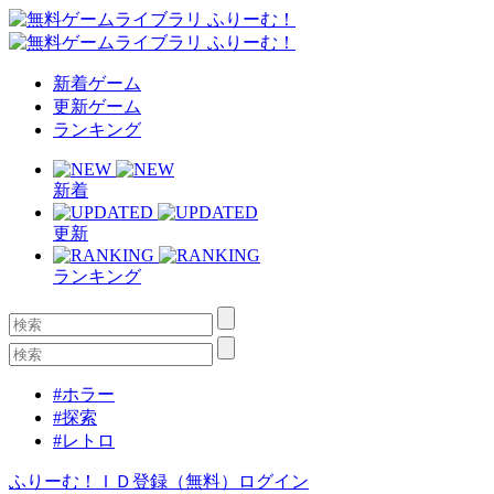
新着ゲーム
更新ゲーム
ランキング
新着
更新
ランキング
#ホラー
#探索
#レトロ
ふりーむ！ＩＤ登録（無料）
ログイン