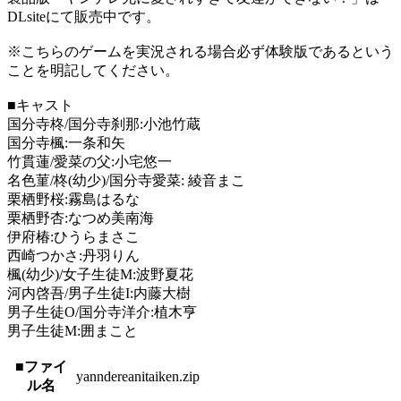
DLsiteにて販売中です。
※こちらのゲームを実況される場合必ず体験版であるという
ことを明記してください。
■キャスト
国分寺柊/国分寺刹那:小池竹蔵
国分寺楓:一条和矢
竹貫蓮/愛菜の父:小宅悠一
名色菫/柊(幼少)/国分寺愛菜: 綾音まこ
栗栖野桜:霧島はるな
栗栖野杏:なつめ美南海
伊府椿:ひうらまさこ
西崎つかさ:丹羽りん
楓(幼少)/女子生徒M:波野夏花
河内啓吾/男子生徒I:内藤大樹
男子生徒O/国分寺洋介:植木亨
男子生徒M:囲まこと
■ファイ
yanndereanitaiken.zip
ル名