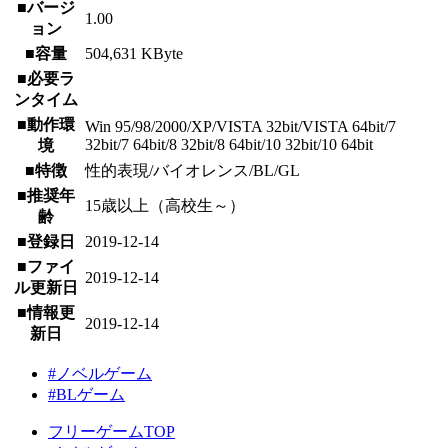
■バージ
1.00
ョン
■容量
504,631 KByte
■必要ラ
ンタイム
■動作環
Win 95/98/2000/XP/VISTA 32bit/VISTA 64bit/7
32bit/7 64bit/8 32bit/8 64bit/10 32bit/10 64bit
境
■特徴
性的表現/バイオレンス/BL/GL
■推奨年
15歳以上（高校生～）
齢
■登録日
2019-12-14
■ファイ
2019-12-14
ル更新日
■情報更
2019-12-14
新日
#ノベルゲーム
#BLゲーム
フリーゲームTOP