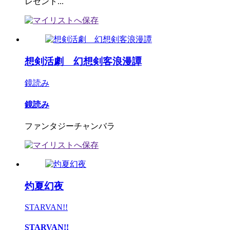
レゼント...
想剣活劇 幻想剣客浪漫譚
鏡読み
鏡読み
ファンタジーチャンバラ
灼夏幻夜
STARVAN!!
STARVAN!!