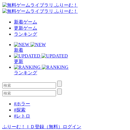
新着ゲーム
更新ゲーム
ランキング
新着
更新
ランキング
#ホラー
#探索
#レトロ
ふりーむ！ＩＤ登録（無料）
ログイン