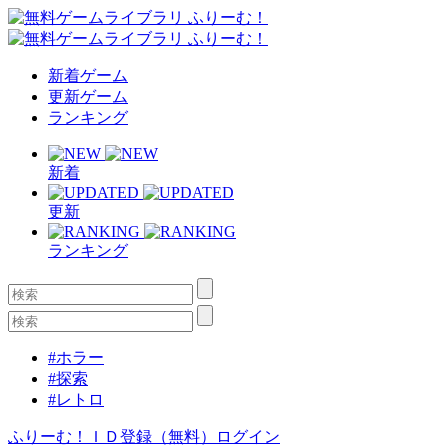
新着ゲーム
更新ゲーム
ランキング
新着
更新
ランキング
#ホラー
#探索
#レトロ
ふりーむ！ＩＤ登録（無料）
ログイン