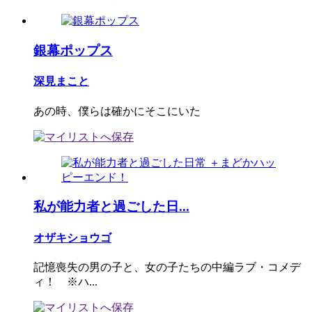
銀幕ポップス
深見まこと
あの時、僕らは確かにそこにいた
私が能力者と過ごした日...
オザキショウゴ
記憶喪失の男の子と、女の子たちの中編ラブ・コメデ
ィ！ ※ハ...