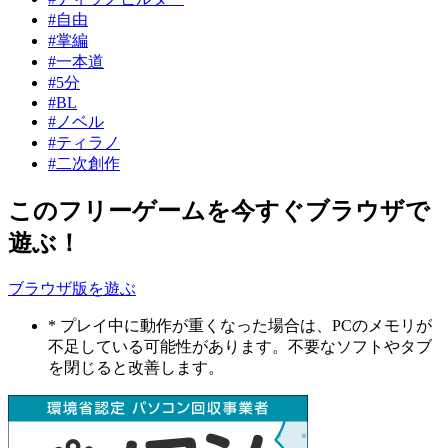
#自由
#掌編
#一本道
#5分
#BL
#ノベル
#ティラノ
#二次創作
このフリーゲームを今すぐブラウザで
遊ぶ！
ブラウザ版を遊ぶ
* プレイ中に動作が重くなった場合は、PCのメモリが
不足している可能性があります。不要なソフトやタブ
を閉じると改善します。