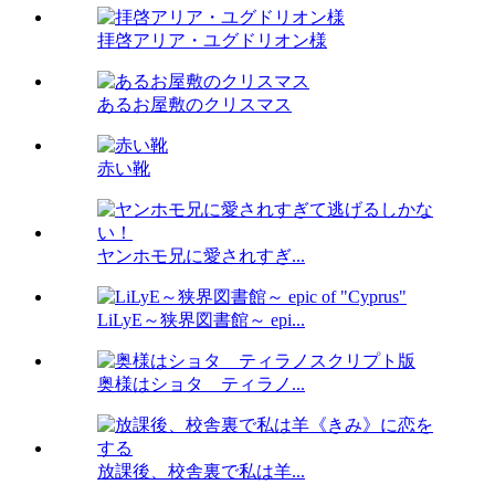
拝啓アリア・ユグドリオン様
あるお屋敷のクリスマス
赤い靴
ヤンホモ兄に愛されすぎ...
LiLyE～狭界図書館～ epi...
奥様はショタ ティラノ...
放課後、校舎裏で私は羊...