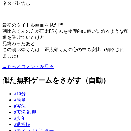
ネタバレ含む
最初のタイトル画面を見た時
朝比奈くんの方が正太郎くんを物理的に追い詰めるような印
象を受けていたけど
見終わったあと
この朝比奈くんは、正太郎くんの心の中の安比...(省略され
ました)
→もっとコメントを見る
似た無料ゲームをさがす（自動）
#10分
#簡単
#実況
#実況 歓迎
#少年
#選択肢
#ティラノビルダー