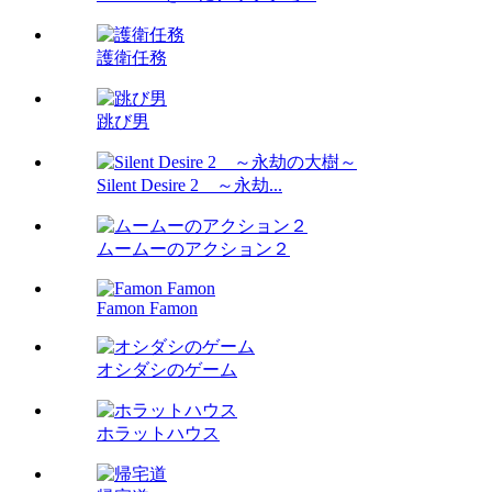
護衛任務
跳び男
Silent Desire 2 ～永劫...
ムームーのアクション２
Famon Famon
オシダシのゲーム
ホラットハウス