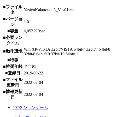
■ファイル
YasiyuKakutouou3_V1-01.zip
名
■バージョ
1.01
ン
■容量
4,052 KByte
■必要ラン
タイム
Win XP/VISTA 32bit/VISTA 64bit/7 32bit/7 64bit/8
■動作環境
32bit/8 64bit/10 32bit/10 64bit/11
■特徴
■推奨年齢
全年齢
■登録日
2019-09-22
■ファイル
2022-07-04
更新日
■情報更新
2022-07-04
日
#アクションゲーム