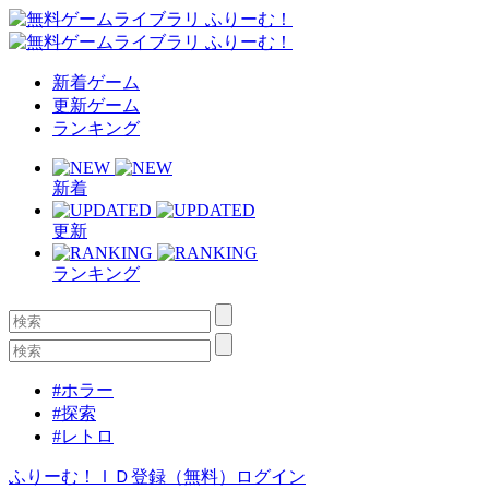
新着ゲーム
更新ゲーム
ランキング
新着
更新
ランキング
#ホラー
#探索
#レトロ
ふりーむ！ＩＤ登録（無料）
ログイン