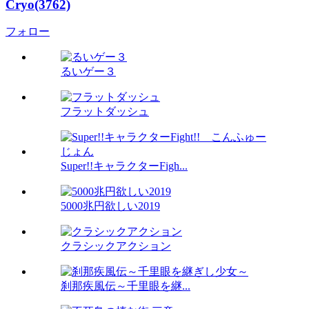
Cryo(3762)
フォロー
るいゲー３
フラットダッシュ
Super!!キャラクターFigh...
5000兆円欲しい2019
クラシックアクション
刹那疾風伝～千里眼を継...