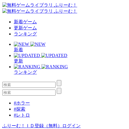
新着ゲーム
更新ゲーム
ランキング
新着
更新
ランキング
#ホラー
#探索
#レトロ
ふりーむ！ＩＤ登録（無料）
ログイン