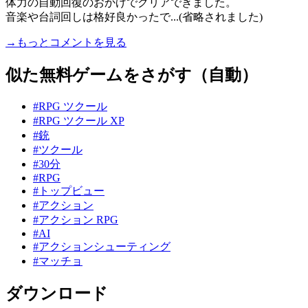
体力の自動回復のおかげでクリアできました。
音楽や台詞回しは格好良かったで...(省略されました)
→もっとコメントを見る
似た無料ゲームをさがす（自動）
#RPG ツクール
#RPG ツクール XP
#銃
#ツクール
#30分
#RPG
#トップビュー
#アクション
#アクション RPG
#AI
#アクションシューティング
#マッチョ
ダウンロード