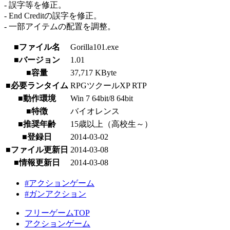
- 誤字等を修正。
- End Creditの誤字を修正。
- 一部アイテムの配置を調整。
■ファイル名
Gorilla101.exe
■バージョン
1.01
■容量
37,717 KByte
■必要ランタイム
RPGツクールXP RTP
■動作環境
Win 7 64bit/8 64bit
■特徴
バイオレンス
■推奨年齢
15歳以上（高校生～）
■登録日
2014-03-02
■ファイル更新日
2014-03-08
■情報更新日
2014-03-08
#アクションゲーム
#ガンアクション
フリーゲームTOP
アクションゲーム