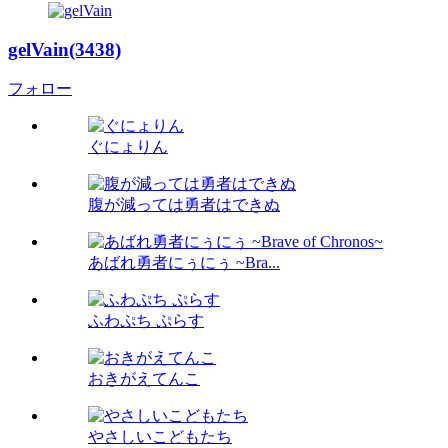
gelVain(3438)
フォロー
ぐにょりん
腹が減っては勇者はできぬ
あばれ勇者にぅにぅ ~Bra...
ふわぷち ぷらす
おきがえてんこ
やさしいこどもたち