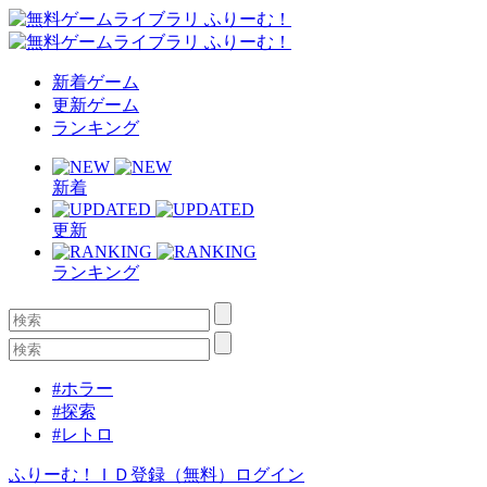
新着ゲーム
更新ゲーム
ランキング
新着
更新
ランキング
#ホラー
#探索
#レトロ
ふりーむ！ＩＤ登録（無料）
ログイン