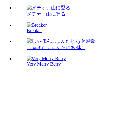
メテオ、山に登る
Breaker
しゃぼんふぁんたじあ 体...
Very Merry Berry