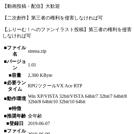
【動画投稿・配信】大歓迎
【二次創作】第三者の権利を侵害しなければ可
【ふりーむ！へのファンイラスト投稿】第三者の権利を侵害
しなければ可
■ファイル
sinnsa.zip
名
■バージョ
1.01
ン
■容量
2,300 KByte
■必要ラン
RPGツクールVX Ace RTP
タイム
Win XP/VISTA 32bit/VISTA 64bit/7 32bit/7 64bit/8
■動作環境
32bit/8 64bit/10 32bit/10 64bit
■特徴
■推奨年齢
全年齢
■登録日
2019-06-07
■ファイル