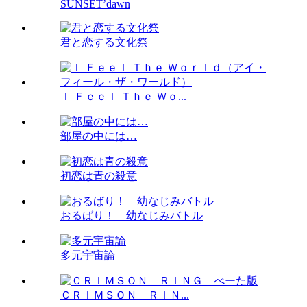
SUNSET’dawn
君と恋する文化祭
Ｉ Ｆｅｅｌ Ｔｈｅ Ｗｏ...
部屋の中には…
初恋は青の殺意
おるばり！ 幼なじみバトル
多元宇宙論
ＣＲＩＭＳＯＮ ＲＩＮ...