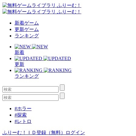
新着ゲーム
更新ゲーム
ランキング
新着
更新
ランキング
#ホラー
#探索
#レトロ
ふりーむ！ＩＤ登録（無料）
ログイン