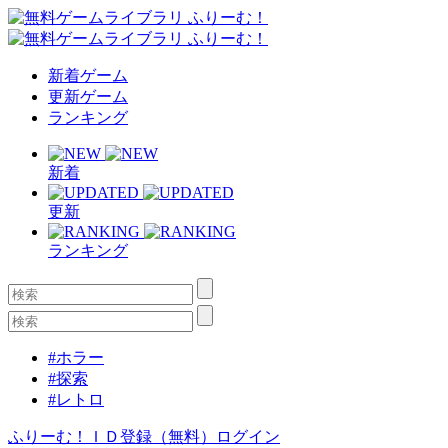
新着ゲーム
更新ゲーム
ランキング
新着
更新
ランキング
#ホラー
#探索
#レトロ
ふりーむ！ＩＤ登録（無料）
ログイン