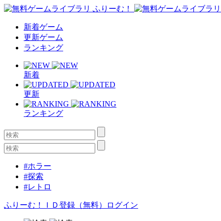
新着ゲーム
更新ゲーム
ランキング
新着
更新
ランキング
#ホラー
#探索
#レトロ
ふりーむ！ＩＤ登録（無料）
ログイン