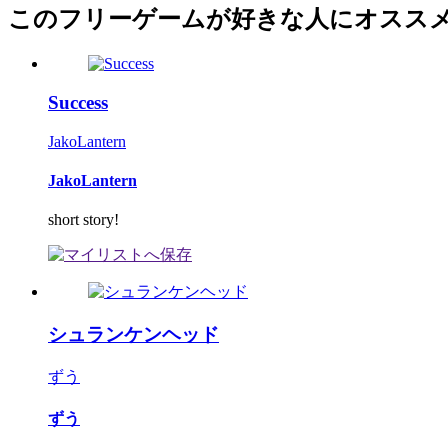
このフリーゲームが好きな人にオスス
Success
JakoLantern
JakoLantern
short story!
シュランケンヘッド
ずう
ずう