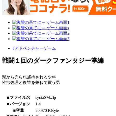
#アドベンチャーゲーム
戦闘１回のダークファンタジー掌編
親から売られ虐待される少年
性欲処理と復讐を兼ねて買う男
■ファイル名
syotaSM.zip
■バージョン
1.4
■容量
20,970 KByte