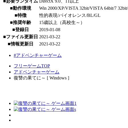
■必要ランタイム
DirectX 9.0、11以上
■動作環境
Win 2000/XP/VISTA 32bit/VISTA 64bit/7 32bit/7 
■特徴
性的表現/バイオレンス/BL/GL
■推奨年齢
15歳以上（高校生～）
■登録日
2019-01-08
■ファイル更新日
2021-03-22
■情報更新日
2021-03-22
#アドベンチャーゲーム
フリーゲームTOP
アドベンチャーゲーム
復讐の果てに～ [ Windows ]