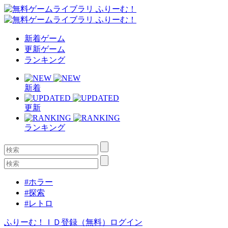
新着ゲーム
更新ゲーム
ランキング
新着
更新
ランキング
#ホラー
#探索
#レトロ
ふりーむ！ＩＤ登録（無料）
ログイン