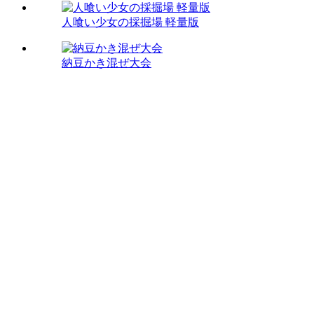
人喰い少女の採掘場 軽量版
納豆かき混ぜ大会