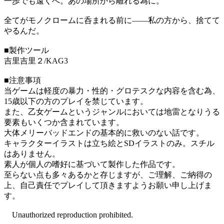
一歩でも遠くへ。あの場所から離れる為に。
全てがモノクロームに呑まれる前に――私の方から、捨てて
やるんだ。
■製作ツール
吉里吉里２/KAG3
■注意事項
当ゲームは軽度の暴力・性的・グロテスクな内容を含む為、
15歳以下の方のプレイを禁じています。
また、乙女ゲームというジャンルにおいては地雷となりうる
要素もいくつか含まれています。
大体メリーバッドエンドの基本的に救いのない話です。
キャラクターイラストは立ち絵とSDイラストのみ。スチル
はありません。
素人が個人の嗜好に基づいて製作した作品です。
至らない点も多々あるかと存じますが、ご理解、ご納得の
上、自己責任でプレイして頂きますようお願い申し上げま
す。
Unauthorized reproduction prohibited.