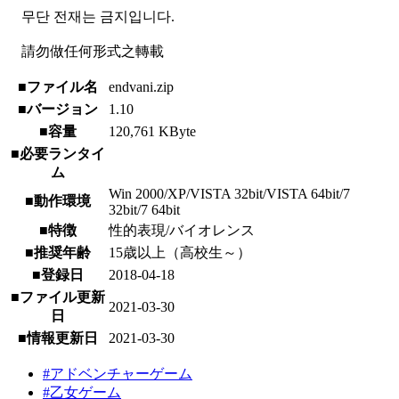
무단 전재는 금지입니다.
請勿做任何形式之轉載
■ファイル名
endvani.zip
■バージョン
1.10
■容量
120,761 KByte
■必要ランタイ
ム
Win 2000/XP/VISTA 32bit/VISTA 64bit/7
■動作環境
32bit/7 64bit
■特徴
性的表現/バイオレンス
■推奨年齢
15歳以上（高校生～）
■登録日
2018-04-18
■ファイル更新
2021-03-30
日
■情報更新日
2021-03-30
#アドベンチャーゲーム
#乙女ゲーム