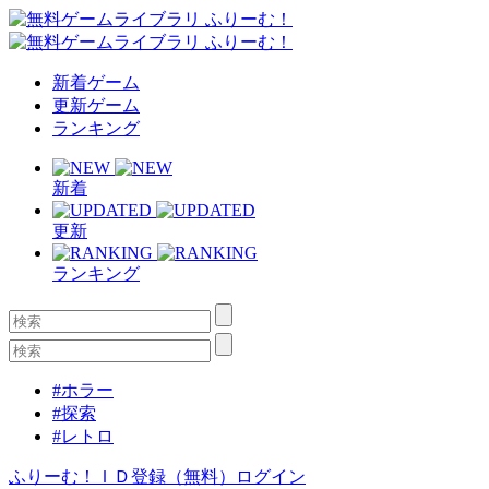
新着ゲーム
更新ゲーム
ランキング
新着
更新
ランキング
#ホラー
#探索
#レトロ
ふりーむ！ＩＤ登録（無料）
ログイン