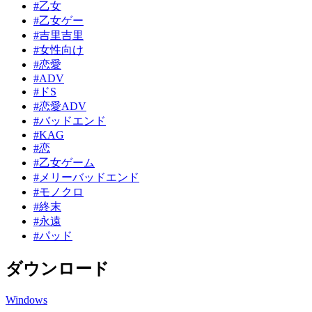
#乙女
#乙女ゲー
#吉里吉里
#女性向け
#恋愛
#ADV
#ドS
#恋愛ADV
#バッドエンド
#KAG
#恋
#乙女ゲーム
#メリーバッドエンド
#モノクロ
#終末
#永遠
#パッド
ダウンロード
Windows