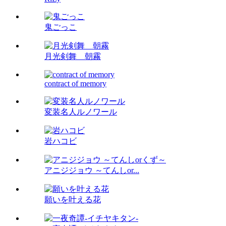
鬼ごっこ
月光剣舞 朝霧
contract of memory
変装名人ルノワール
岩ハコビ
アニジジョウ ～てんしor...
願いを叶える花