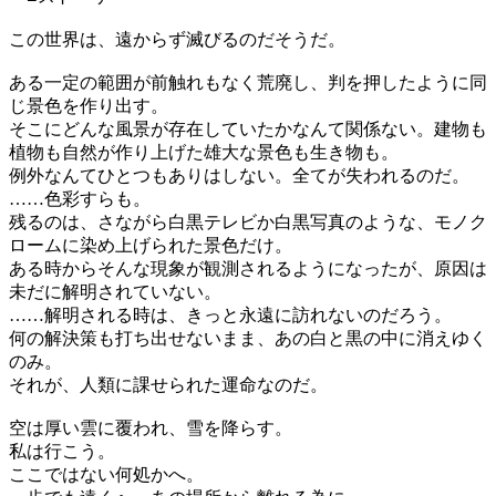
この世界は、遠からず滅びるのだそうだ。
ある一定の範囲が前触れもなく荒廃し、判を押したように同
じ景色を作り出す。
そこにどんな風景が存在していたかなんて関係ない。建物も
植物も自然が作り上げた雄大な景色も生き物も。
例外なんてひとつもありはしない。全てが失われるのだ。
……色彩すらも。
残るのは、さながら白黒テレビか白黒写真のような、モノク
ロームに染め上げられた景色だけ。
ある時からそんな現象が観測されるようになったが、原因は
未だに解明されていない。
……解明される時は、きっと永遠に訪れないのだろう。
何の解決策も打ち出せないまま、あの白と黒の中に消えゆく
のみ。
それが、人類に課せられた運命なのだ。
空は厚い雲に覆われ、雪を降らす。
私は行こう。
ここではない何処かへ。