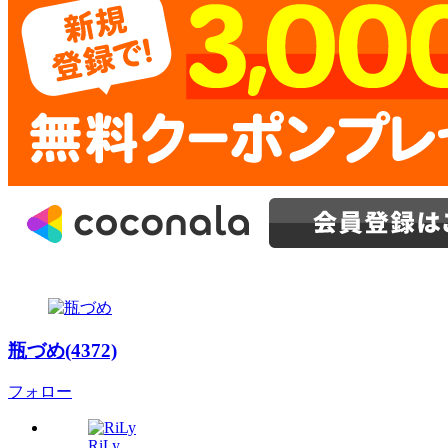
瓶づめ(4372)
フォロー
RiLy