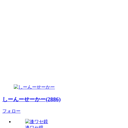
しーんーせーかー(2886)
フォロー
逢ワセ鏡