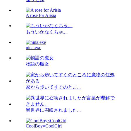
A rose for Arisia
もういかなくちゃ。
nina.exe
物語の魔女
家から歩いてすぐのとこ...
異世界に召喚されました...
CoolBoy×CoolGirl