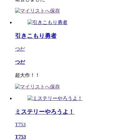
引きこもり勇者
つだ
つだ
超大作！！
ミステリーやろうよ！
T753
T753