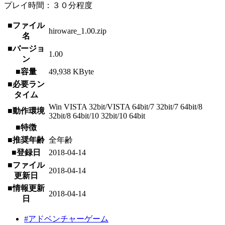
プレイ時間：３０分程度
■ファイル
hiroware_1.00.zip
名
■バージョ
1.00
ン
■容量
49,938 KByte
■必要ラン
タイム
Win VISTA 32bit/VISTA 64bit/7 32bit/7 64bit/8
■動作環境
32bit/8 64bit/10 32bit/10 64bit
■特徴
■推奨年齢
全年齢
■登録日
2018-04-14
■ファイル
2018-04-14
更新日
■情報更新
2018-04-14
日
#アドベンチャーゲーム