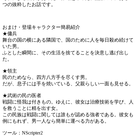
つの抜粋したお話です。
おまけ・登場キャラクター簡易紹介
★傭兵
舞台の国の横にある隣国で、国のために人を毎日殺め続けて
いた男。
ふとした瞬間に、その生活を捨てることを決意し逃げ出し
た。
★領主
民のためなら、四方八方手を尽くす男。
だが、息子には手を焼いている、父親らしい一面も見せる。
★武術の民の医者
戦闘に怪我は付きもの。ゆえに、彼女は治療技術を学び、人
を救うことに精を出す女。
この民族は戦闘に関しては誰もが認める強者である。彼女も
例にもれず、男一人なら簡単に運べる力がある。
ツール：NScripter2