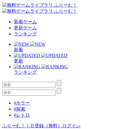
新着ゲーム
更新ゲーム
ランキング
新着
更新
ランキング
#ホラー
#探索
#レトロ
ふりーむ！ＩＤ登録（無料）
ログイン