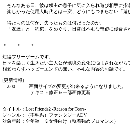
そんなある日、彼は領主の息子に気に入られ遊び相手に指
楽しかった使用人時代とは一変、どうにもつまらない「遊び
得たものは何か、失ったものは何だったのか。
「友達」と「約束」をめぐり、日常は不毛な奇跡に侵食さ
＊ ＊ ＊
短編フリーゲームです。
日々を楽しく生きたい主人公が環境の変化に悩まされながらフレ
相変わらずハッピーエンドの無い、不毛な内容のお話です。
[更新情報]
2.00 ： 画面サイズの変更が出来るようになりました。
テキスト修正＆一部画像更新
タイトル：Lost Friends2 -Reason for Tears-
ジャンル：（不毛系）ファンタジーADV
対象年齢：全年齢 ※女性向け（執着強めブロマンス）