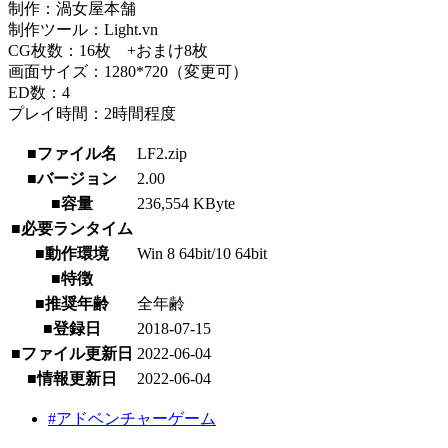
制作：渦女屋本舗
制作ツール：Light.vn
CG枚数：16枚 +おまけ8枚
画面サイズ：1280*720（変更可）
ED数：4
プレイ時間：2時間程度
■ファイル名
LF2.zip
■バージョン
2.00
■容量
236,554 KByte
■必要ランタイム
■動作環境
Win 8 64bit/10 64bit
■特徴
■推奨年齢
全年齢
■登録日
2018-07-15
■ファイル更新日
2022-06-04
■情報更新日
2022-06-04
#アドベンチャーゲーム