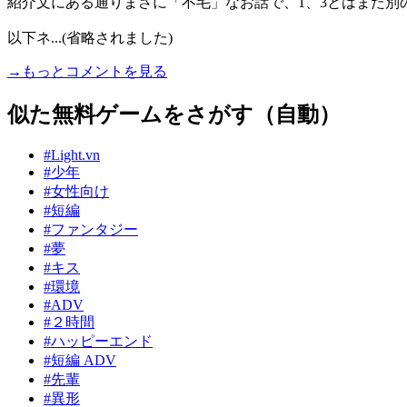
紹介文にある通りまさに「不毛」なお話で、1、3とはまた別
以下ネ...(省略されました)
→もっとコメントを見る
似た無料ゲームをさがす（自動）
#Light.vn
#少年
#女性向け
#短編
#ファンタジー
#夢
#キス
#環境
#ADV
#２時間
#ハッピーエンド
#短編 ADV
#先輩
#異形