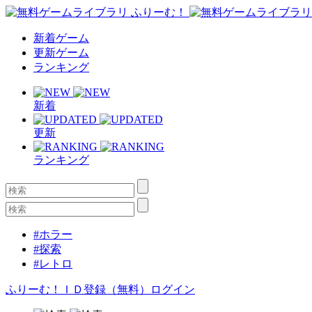
新着ゲーム
更新ゲーム
ランキング
新着
更新
ランキング
#ホラー
#探索
#レトロ
ふりーむ！ＩＤ登録（無料）
ログイン