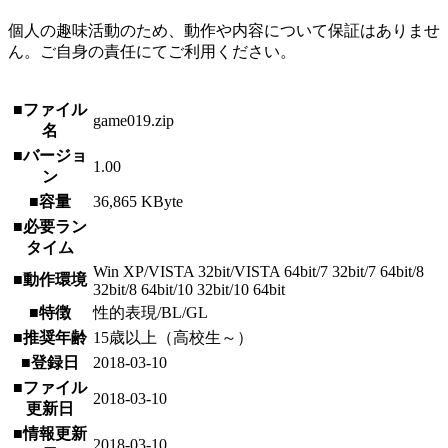
個人の趣味活動のため、動作や内容について保証はありませ
ん。ご自身の責任にてご利用ください。
■ファイル
game019.zip
名
■バージョ
1.00
ン
■容量
36,865 KByte
■必要ラン
タイム
Win XP/VISTA 32bit/VISTA 64bit/7 32bit/7 64bit/8
■動作環境
32bit/8 64bit/10 32bit/10 64bit
■特徴
性的表現/BL/GL
■推奨年齢
15歳以上（高校生～）
■登録日
2018-03-10
■ファイル
2018-03-10
更新日
■情報更新
2018-03-10