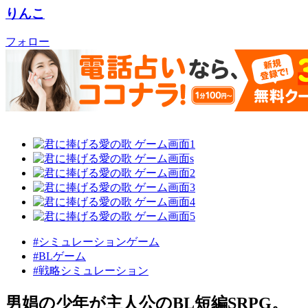
りんこ
フォロー
#シミュレーションゲーム
#BLゲーム
#戦略シミュレーション
男娼の少年が主人公のBL短編SRPG。