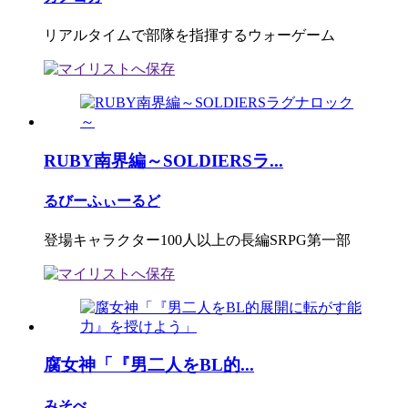
リアルタイムで部隊を指揮するウォーゲーム
RUBY南界編～SOLDIERSラ...
るびーふぃーるど
登場キャラクター100人以上の長編SRPG第一部
腐女神「『男二人をBL的...
みそべ