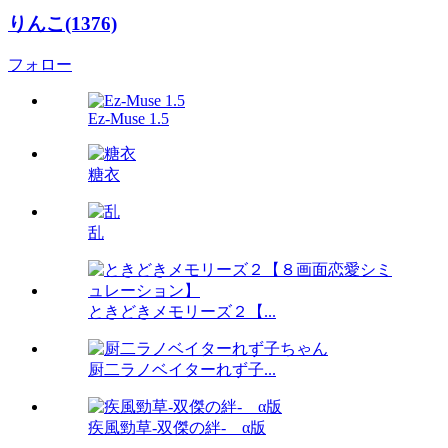
りんこ(1376)
フォロー
Ez-Muse 1.5
糖衣
乱
ときどきメモリーズ２【...
厨二ラノベイターれず子...
疾風勁草-双傑の絆- α版