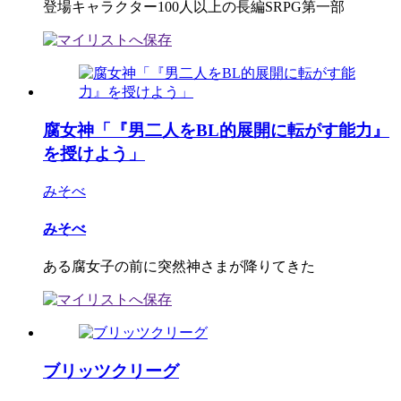
登場キャラクター100人以上の長編SRPG第一部
腐女神「『男二人をBL的展開に転がす能力』
を授けよう」
みそべ
みそべ
ある腐女子の前に突然神さまが降りてきた
ブリッツクリーグ