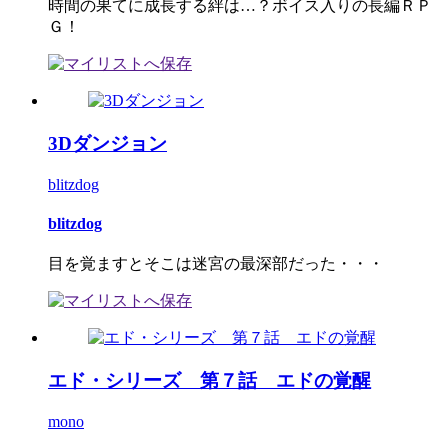
時間の果てに成長する絆は…？ボイス入りの長編ＲＰ
Ｇ！
3Dダンジョン
blitzdog
blitzdog
目を覚ますとそこは迷宮の最深部だった・・・
エド・シリーズ 第７話 エドの覚醒
mono