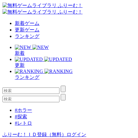
新着ゲーム
更新ゲーム
ランキング
新着
更新
ランキング
#ホラー
#探索
#レトロ
ふりーむ！ＩＤ登録（無料）
ログイン