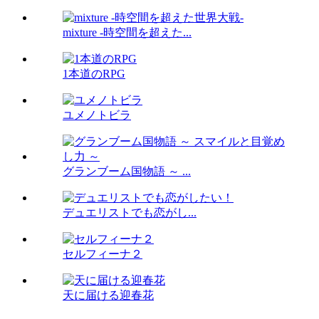
mixture -時空間を超えた...
1本道のRPG
ユメノトビラ
グランブーム国物語 ～ ...
デュエリストでも恋がし...
セルフィーナ２
天に届ける迎春花