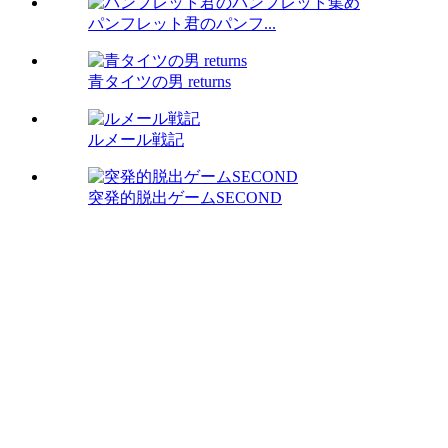
パンフレット君のパンフ...
青タイツの男 returns
ルメール戦記
突発的脱出ゲームSECOND