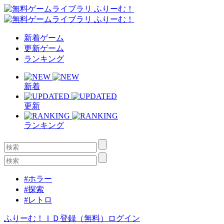
新着ゲーム
更新ゲーム
ランキング
新着
更新
ランキング
#ホラー
#探索
#レトロ
ふりーむ！ＩＤ登録（無料）
ログイン