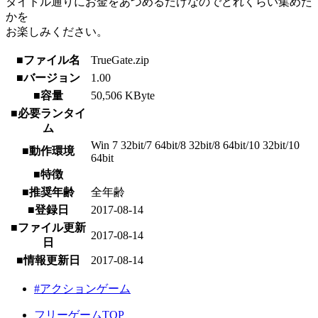
タイトル通りにお金をあつめるだけなのでどれくらい集めた
かを
お楽しみください。
■ファイル名
TrueGate.zip
■バージョン
1.00
■容量
50,506 KByte
■必要ランタイ
ム
Win 7 32bit/7 64bit/8 32bit/8 64bit/10 32bit/10
■動作環境
64bit
■特徴
■推奨年齢
全年齢
■登録日
2017-08-14
■ファイル更新
2017-08-14
日
■情報更新日
2017-08-14
#アクションゲーム
フリーゲームTOP