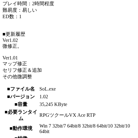
プレイ時間：2時間程度
難易度：易しい
ED数：1
■更新履歴
Ver1.02
微修正。
Ver1.01
マップ修正
セリフ修正＆追加
その他微調整
■ファイル名
SoL.exe
■バージョン
1.02
■容量
35,245 KByte
■必要ランタイ
RPGツクールVX Ace RTP
ム
Win 7 32bit/7 64bit/8 32bit/8 64bit/10 32bit/10
■動作環境
64bit