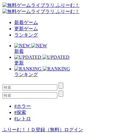
新着ゲーム
更新ゲーム
ランキング
新着
更新
ランキング
#ホラー
#探索
#レトロ
ふりーむ！ＩＤ登録（無料）
ログイン