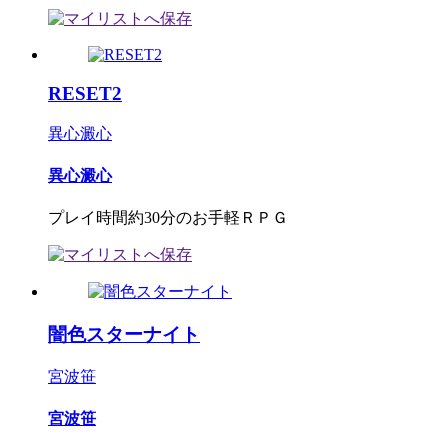
RESET2
異心澱心
異心澱心
プレイ時間約30分のお手軽ＲＰＧ
闇色スターナイト
宮波笹
宮波笹