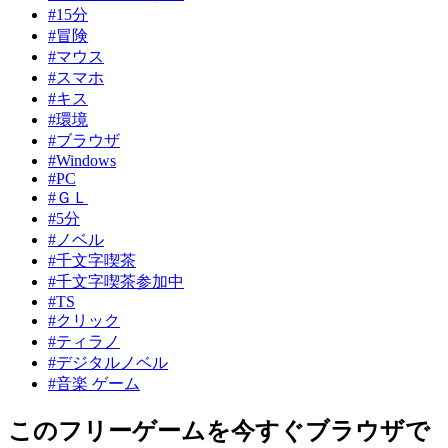
#15分
#冒険
#マウス
#スマホ
#キス
#環境
#ブラウザ
#Windows
#PC
#ＧＬ
#5分
#ノベル
#千文字喫茶
#千文字喫茶参加中
#TS
#クリック
#ティラノ
#デジタルノベル
#音楽 ゲーム
このフリーゲームを今すぐブラウザで