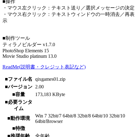
■操作
・マウス左クリック：テキスト送り／選択メッセージの決定
・マウス右クリック：テキストウィンドウの一時消去／再表
示
■制作ツール
ティラノビルダー v1.7.0
PhotoShop Elements 15
Movie Studio platinum 13.0
ReadMe(説明書・クレジット表記など)
■ファイル名
qixgames01.zip
■バージョン
2.00
■容量
173,183 KByte
■必要ランタ
イム
Win 7 32bit/7 64bit/8 32bit/8 64bit/10 32bit/10
■動作環境
64bit/Browser
■特徴
■推奨年齢
全年齢