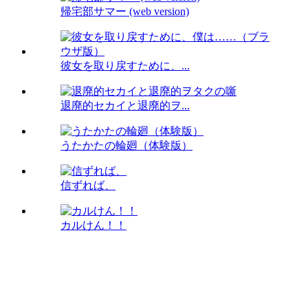
帰宅部サマー (web version)
彼女を取り戻すために、...
退廃的セカイと退廃的ヲ...
うたかたの輪廻（体験版）
信ずれば、
カルけん！！