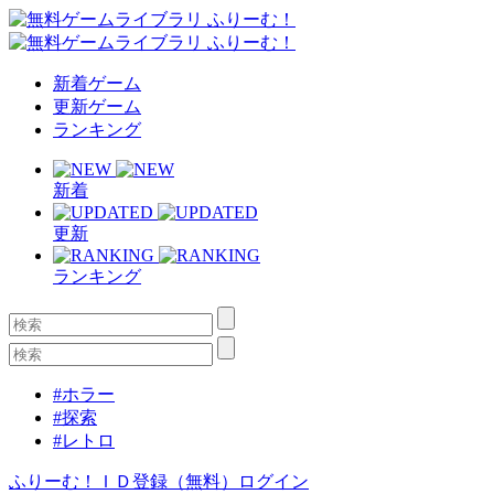
新着ゲーム
更新ゲーム
ランキング
新着
更新
ランキング
#ホラー
#探索
#レトロ
ふりーむ！ＩＤ登録（無料）
ログイン