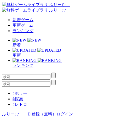
新着ゲーム
更新ゲーム
ランキング
新着
更新
ランキング
#ホラー
#探索
#レトロ
ふりーむ！ＩＤ登録（無料）
ログイン