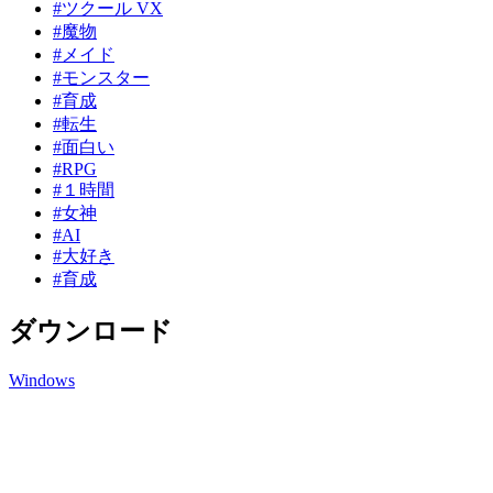
#ツクール VX
#魔物
#メイド
#モンスター
#育成
#転生
#面白い
#RPG
#１時間
#女神
#AI
#大好き
#育成
ダウンロード
Windows