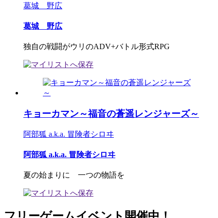
葛城 野広
葛城 野広
独自の戦闘がウリのADV+バトル形式RPG
キョーカマン～福音の蒼遥レンジャーズ～
阿部狐 a.k.a. 冒険者シロヰ
阿部狐 a.k.a. 冒険者シロヰ
夏の始まりに 一つの物語を
フリーゲームイベント開催中！