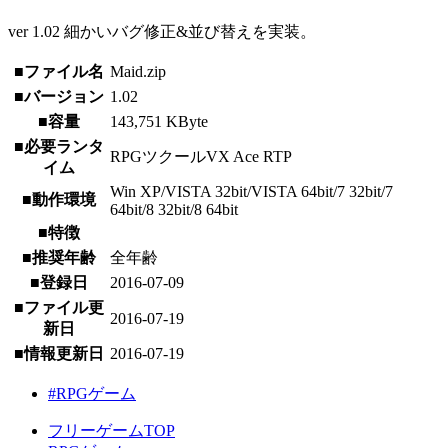
ver 1.02 細かいバグ修正&並び替えを実装。
■ファイル名
Maid.zip
■バージョン
1.02
■容量
143,751 KByte
■必要ランタ
RPGツクールVX Ace RTP
イム
Win XP/VISTA 32bit/VISTA 64bit/7 32bit/7
■動作環境
64bit/8 32bit/8 64bit
■特徴
■推奨年齢
全年齢
■登録日
2016-07-09
■ファイル更
2016-07-19
新日
■情報更新日
2016-07-19
#RPGゲーム
フリーゲームTOP