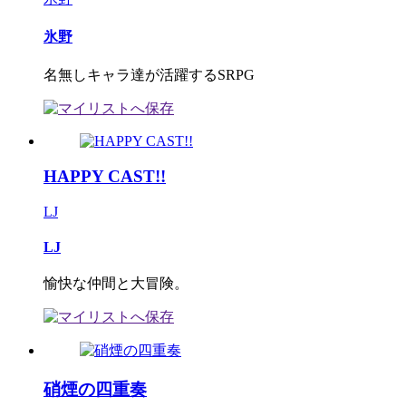
氷野
名無しキャラ達が活躍するSRPG
HAPPY CAST!!
LJ
LJ
愉快な仲間と大冒険。
硝煙の四重奏