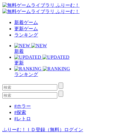
新着ゲーム
更新ゲーム
ランキング
新着
更新
ランキング
#ホラー
#探索
#レトロ
ふりーむ！ＩＤ登録（無料）
ログイン