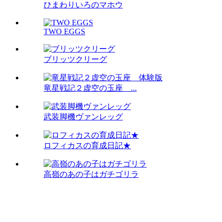
ひまわりいろのマホウ
TWO EGGS
ブリッツクリーグ
竜星戦記２虚空の玉座 ...
武装脚機ヴァンレッグ
ロフィカスの育成日記★
高嶺のあの子はガチゴリラ