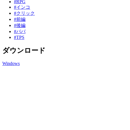
#RPG
#インコ
#クリック
#前編
#後編
#パパ
#TPS
ダウンロード
Windows