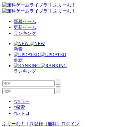
新着ゲーム
更新ゲーム
ランキング
新着
更新
ランキング
#ホラー
#探索
#レトロ
ふりーむ！ＩＤ登録（無料）
ログイン