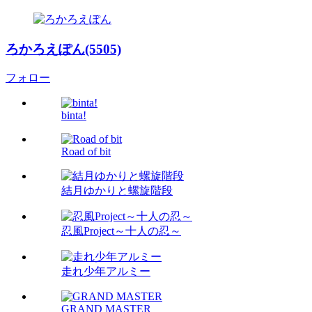
ろかろえぽん(5505)
フォロー
binta!
Road of bit
結月ゆかりと螺旋階段
忍風Project～十人の忍～
走れ少年アルミー
GRAND MASTER