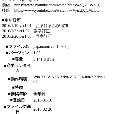
前編 https://www.youtube.com/watch?v=hW-oQkOWd8g
後編 https://www.youtube.com/watch?v=Vym2Xj5McCQ
■更新履歴
2016/1/19 ver1.01 おまけまんが追加
2016/2/3 ver1.02 誤字訂正
2016/2/26 ver1.03 誤字訂正
■ファイル名
papamamaver.1.03.zip
■バージョン
1.03
■容量
3,141 KByte
■必要ランタイ
ム
Win XP/VISTA 32bit/VISTA 64bit/7 32bit/7
■動作環境
64bit
■特徴
■推奨年齢
全年齢
■登録日
2016-01-16
■ファイル更新
2016-02-26
日