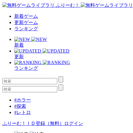
新着ゲーム
更新ゲーム
ランキング
新着
更新
ランキング
#ホラー
#探索
#レトロ
ふりーむ！ＩＤ登録（無料）
ログイン