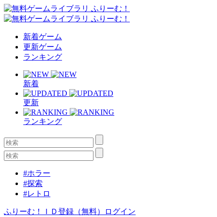
新着ゲーム
更新ゲーム
ランキング
新着
更新
ランキング
#ホラー
#探索
#レトロ
ふりーむ！ＩＤ登録（無料）
ログイン