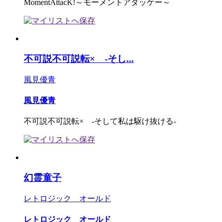
MomentAttacK!～モーメントアタッケー～
不可説不可説転× -そし...
風見優青
風見優青
不可説不可説転× -そして私は駆け抜ける-
幻霊童子
レトロジック オールド
レトロジック オールド