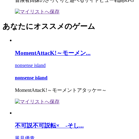
冒険者姉妹のさっくりと遊べるサイドビュー戦闘RPG
あなたにオススメのゲーム
MomentAttacK!～モーメン...
nonsense island
nonsense island
MomentAttacK!～モーメントアタッケー～
不可説不可説転× -そし...
風見優青