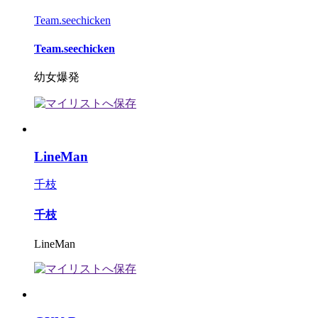
Team.seechicken
Team.seechicken
幼女爆発
LineMan
千枝
千枝
LineMan