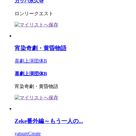
カッパ永久寺
ロンリークエスト
宵染奇劇・黄昏物語
喜劇上演団体B
喜劇上演団体B
宵染奇劇・黄昏物語
Zeke番外編～もう一人の...
yatsureCreate