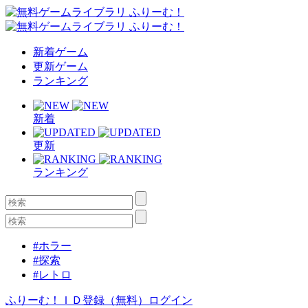
新着ゲーム
更新ゲーム
ランキング
新着
更新
ランキング
#ホラー
#探索
#レトロ
ふりーむ！ＩＤ登録（無料）
ログイン