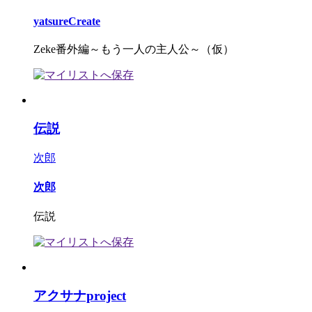
yatsureCreate
Zeke番外編～もう一人の主人公～（仮）
伝説
次郎
次郎
伝説
アクサナproject