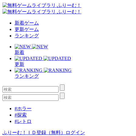
新着ゲーム
更新ゲーム
ランキング
新着
更新
ランキング
#ホラー
#探索
#レトロ
ふりーむ！ＩＤ登録（無料）
ログイン