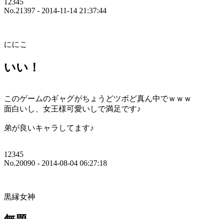
12345
No.21397 - 2014-11-14 21:37:44
ににこ
いい！
このゲームのギャグがちょうどツボど真ん中でｗｗｗ
面白いし、女王様可愛いしで満足です♪
弟が良いキャラしてます♪
12345
No.20090 - 2014-08-04 06:27:18
黒縁女神