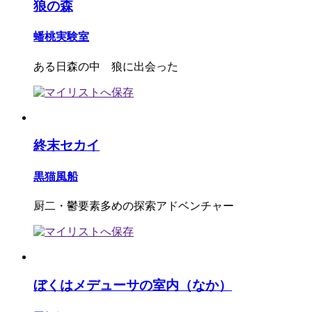
狼の森
蟠桃実験室
ある日森の中 狼に出会った
終末セカイ
黒猫風船
厨二・鬱要素多めの探索アドベンチャー
ぼくはメデューサの室内（なか）