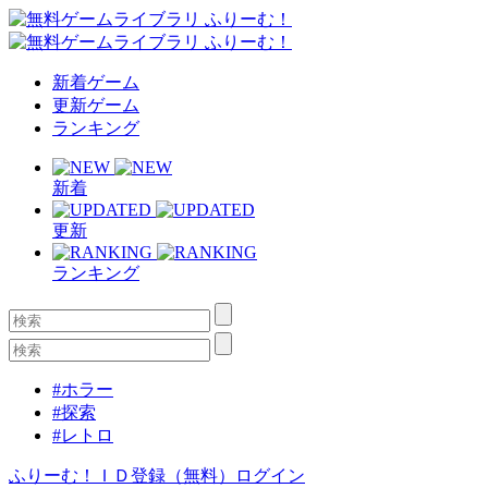
新着ゲーム
更新ゲーム
ランキング
新着
更新
ランキング
#ホラー
#探索
#レトロ
ふりーむ！ＩＤ登録（無料）
ログイン