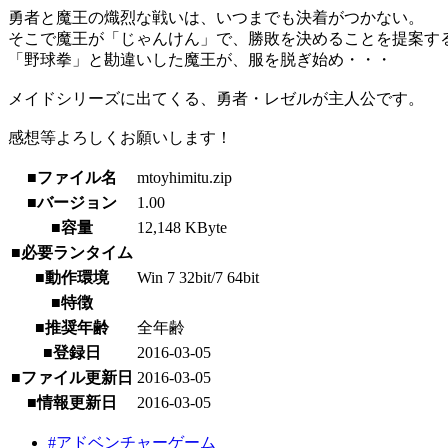
勇者と魔王の熾烈な戦いは、いつまでも決着がつかない。
そこで魔王が「じゃんけん」で、勝敗を決めることを提案す
「野球拳」と勘違いした魔王が、服を脱ぎ始め・・・
メイドシリーズに出てくる、勇者・レゼルが主人公です。
感想等よろしくお願いします！
■ファイル名
mtoyhimitu.zip
■バージョン
1.00
■容量
12,148 KByte
■必要ランタイム
■動作環境
Win 7 32bit/7 64bit
■特徴
■推奨年齢
全年齢
■登録日
2016-03-05
■ファイル更新日
2016-03-05
■情報更新日
2016-03-05
#アドベンチャーゲーム