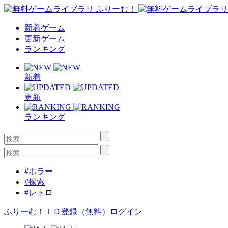
新着ゲーム
更新ゲーム
ランキング
新着
更新
ランキング
#ホラー
#探索
#レトロ
ふりーむ！ＩＤ登録（無料）
ログイン