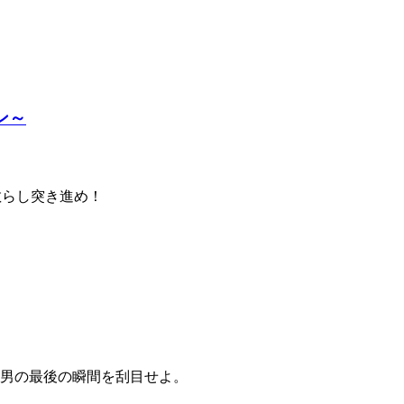
ョン～
蹴散らし突き進め！
男の最後の瞬間を刮目せよ。