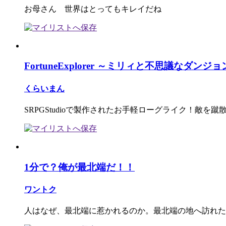
お母さん 世界はとってもキレイだね
FortuneExplorer ～ミリィと不思議なダンジ
くらいまん
SRPGStudioで製作されたお手軽ローグライク！敵を
1分で？俺が最北端だ！！
ワントク
人はなぜ、最北端に惹かれるのか。最北端の地へ訪れた