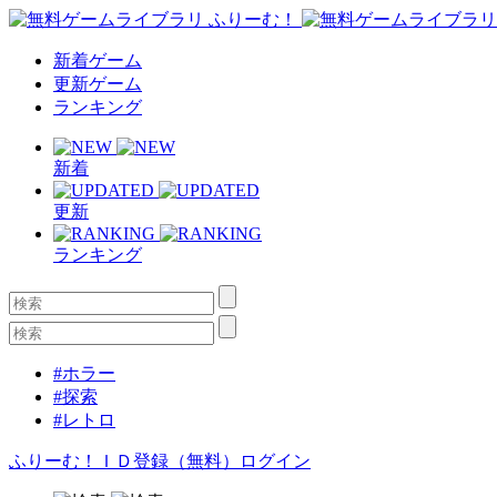
新着ゲーム
更新ゲーム
ランキング
新着
更新
ランキング
#ホラー
#探索
#レトロ
ふりーむ！ＩＤ登録（無料）
ログイン