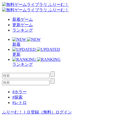
新着ゲーム
更新ゲーム
ランキング
新着
更新
ランキング
#ホラー
#探索
#レトロ
ふりーむ！ＩＤ登録（無料）
ログイン