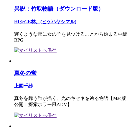
異説：竹取物語（ダウンロード版）
HI☆GE林。(ヒゲハヤシマル)
輝くような夜に女の子を見つけることから始まる中編
RPG
真冬の蛍
上園千紗
真冬を舞う蛍が描く、光のキセキを辿る物語【Mac版
公開！探索ホラー風ADV】