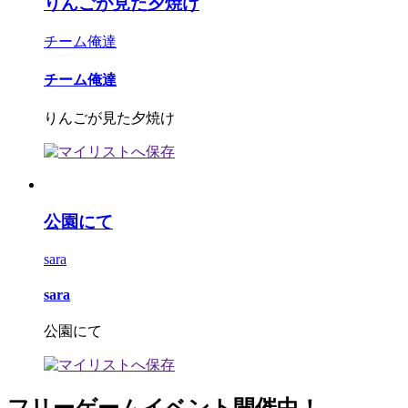
りんごが見た夕焼け
チーム俺達
チーム俺達
りんごが見た夕焼け
公園にて
sara
sara
公園にて