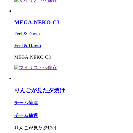
MEGA-NEKO-C3
Feel & Dawn
Feel & Dawn
MEGA-NEKO-C3
りんごが見た夕焼け
チーム俺達
チーム俺達
りんごが見た夕焼け