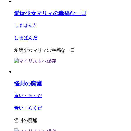
愛玩少女マリィの幸福な一日
しまぱんだ
しまぱんだ
愛玩少女マリィの幸福な一日
怪封の廃墟
青い・らくだ
青い・らくだ
怪封の廃墟