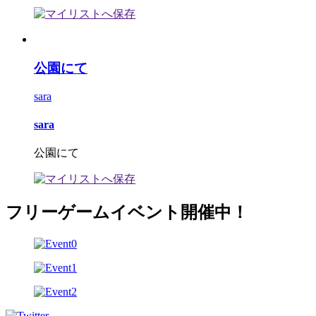
公園にて
sara
sara
公園にて
フリーゲームイベント開催中！