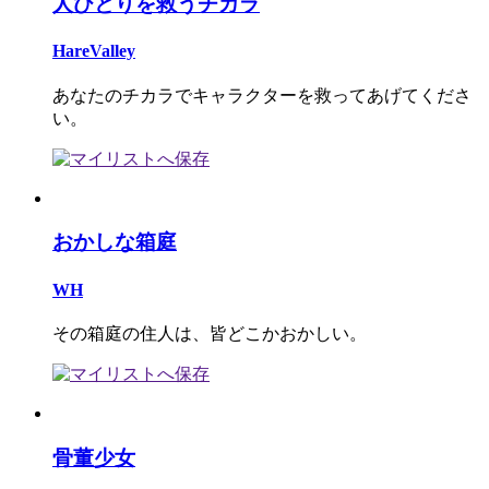
人ひとりを救うチカラ
HareValley
あなたのチカラでキャラクターを救ってあげてくださ
い。
おかしな箱庭
WH
その箱庭の住人は、皆どこかおかしい。
骨董少女