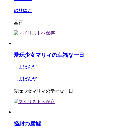
のりぬこ
墓石
愛玩少女マリィの幸福な一日
しまぱんだ
しまぱんだ
愛玩少女マリィの幸福な一日
怪封の廃墟