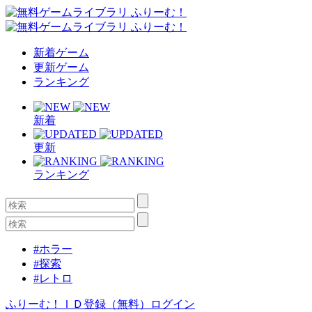
新着ゲーム
更新ゲーム
ランキング
新着
更新
ランキング
#ホラー
#探索
#レトロ
ふりーむ！ＩＤ登録（無料）
ログイン