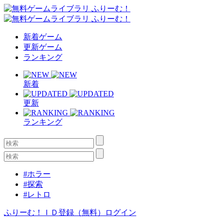
新着ゲーム
更新ゲーム
ランキング
新着
更新
ランキング
#ホラー
#探索
#レトロ
ふりーむ！ＩＤ登録（無料）
ログイン