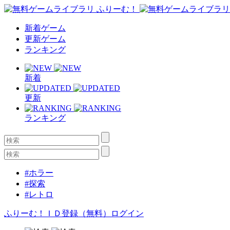
新着ゲーム
更新ゲーム
ランキング
新着
更新
ランキング
#ホラー
#探索
#レトロ
ふりーむ！ＩＤ登録（無料）
ログイン