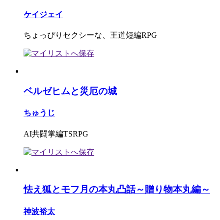
ケイジェイ
ちょっぴりセクシーな、王道短編RPG
ベルゼヒムと災厄の城
ちゅうじ
AI共闘掌編TSRPG
怯え狐とモフ月の本丸凸話～贈り物本丸編～
神波裕太