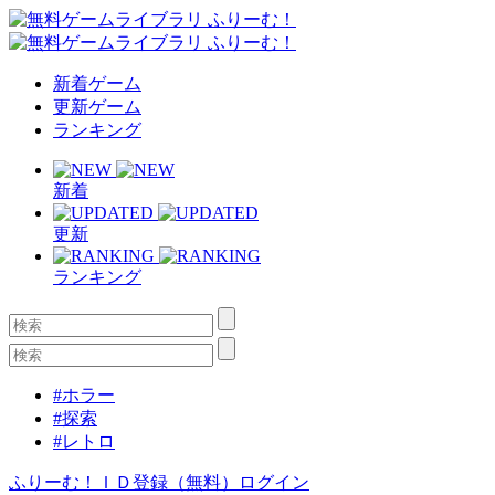
新着ゲーム
更新ゲーム
ランキング
新着
更新
ランキング
#ホラー
#探索
#レトロ
ふりーむ！ＩＤ登録（無料）
ログイン