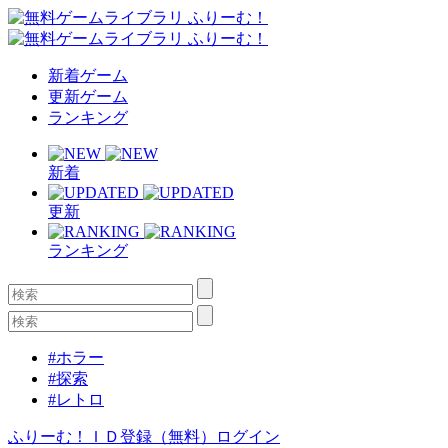
新着ゲーム
更新ゲーム
ランキング
新着
更新
ランキング
#ホラー
#探索
#レトロ
ふりーむ！ＩＤ登録（無料）
ログイン