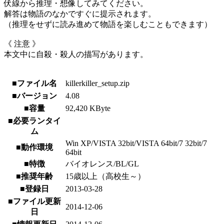
伏線から推理・想像してみてください。
解答は物語のなかですぐに提示されます。
（推理をせずに読み進めて物語を楽しむこともできます）
《 注意 》
本文中に自殺・殺人の描写があります。
■ファイル名
killerkiller_setup.zip
■バージョン
4.08
■容量
92,420 KByte
■必要ランタイ
ム
Win XP/VISTA 32bit/VISTA 64bit/7 32bit/7
■動作環境
64bit
■特徴
バイオレンス/BL/GL
■推奨年齢
15歳以上（高校生～）
■登録日
2013-03-28
■ファイル更新
2014-12-06
日