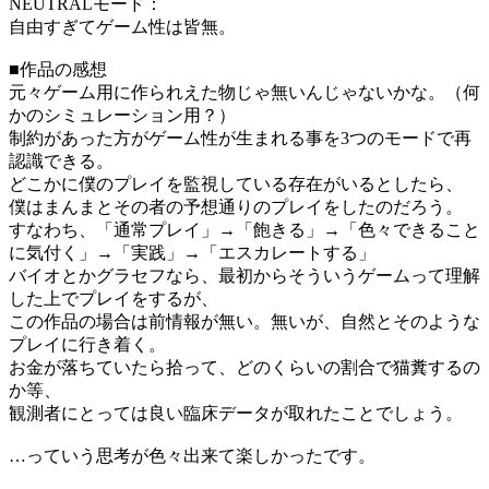
NEUTRALモード：
自由すぎてゲーム性は皆無。
■作品の感想
元々ゲーム用に作られえた物じゃ無いんじゃないかな。（何
かのシミュレーション用？）
制約があった方がゲーム性が生まれる事を3つのモードで再
認識できる。
どこかに僕のプレイを監視している存在がいるとしたら、
僕はまんまとその者の予想通りのプレイをしたのだろう。
すなわち、「通常プレイ」→「飽きる」→「色々できること
に気付く」→「実践」→「エスカレートする」
バイオとかグラセフなら、最初からそういうゲームって理解
した上でプレイをするが、
この作品の場合は前情報が無い。無いが、自然とそのような
プレイに行き着く。
お金が落ちていたら拾って、どのくらいの割合で猫糞するの
か等、
観測者にとっては良い臨床データが取れたことでしょう。
…っていう思考が色々出来て楽しかったです。