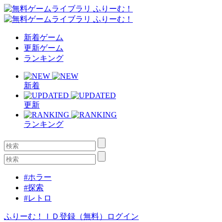
新着ゲーム
更新ゲーム
ランキング
新着
更新
ランキング
#ホラー
#探索
#レトロ
ふりーむ！ＩＤ登録（無料）
ログイン