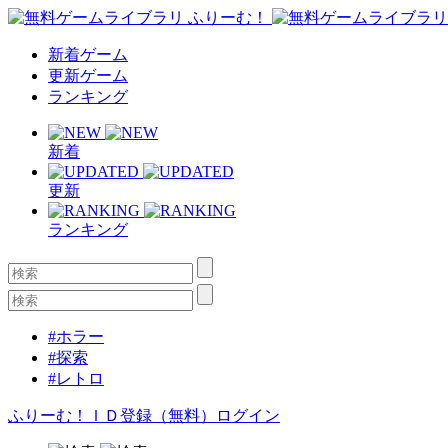
新着ゲーム
更新ゲーム
ランキング
新着
更新
ランキング
#ホラー
#探索
#レトロ
ふりーむ！ＩＤ登録（無料）
ログイン