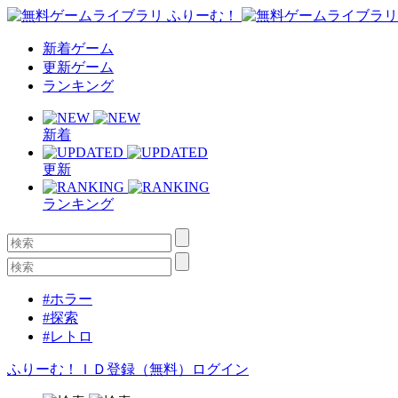
新着ゲーム
更新ゲーム
ランキング
新着
更新
ランキング
#ホラー
#探索
#レトロ
ふりーむ！ＩＤ登録（無料）
ログイン