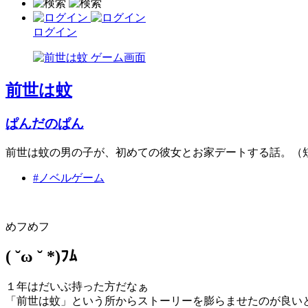
ログイン
前世は蚊
ぱんだのぱん
前世は蚊の男の子が、初めての彼女とお家デートする話。（
#ノベルゲーム
めフめフ
( ˘ω ˘ *)ﾌﾑ
１年はだいぶ持った方だなぁ
「前世は蚊」という所からストーリーを膨らませたのが良い