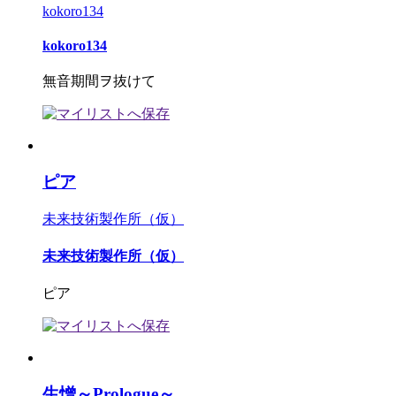
kokoro134
kokoro134
無音期間ヲ抜けて
ピア
未来技術製作所（仮）
未来技術製作所（仮）
ピア
生憎～Prologue～