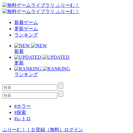
新着ゲーム
更新ゲーム
ランキング
新着
更新
ランキング
#ホラー
#探索
#レトロ
ふりーむ！ＩＤ登録（無料）
ログイン