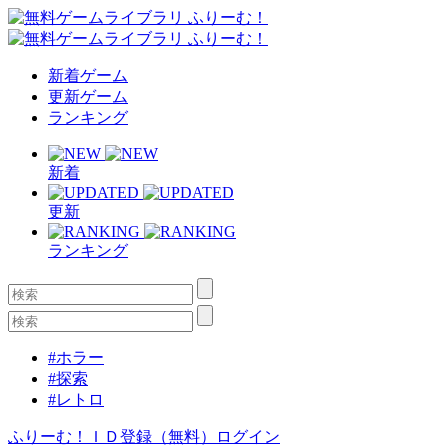
新着ゲーム
更新ゲーム
ランキング
新着
更新
ランキング
#ホラー
#探索
#レトロ
ふりーむ！ＩＤ登録（無料）
ログイン