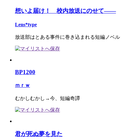
想いよ届け！ 校内放送にのせて――
Lens*type
放送部はとある事件に巻き込まれる短編ノベル
BP1200
ｍｒｗ
むかしむかし→今、短編奇譚
君が死ぬ夢を見た