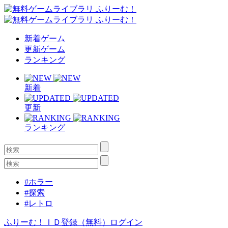
新着ゲーム
更新ゲーム
ランキング
新着
更新
ランキング
#ホラー
#探索
#レトロ
ふりーむ！ＩＤ登録（無料）
ログイン