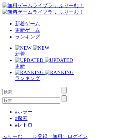
新着ゲーム
更新ゲーム
ランキング
新着
更新
ランキング
#ホラー
#探索
#レトロ
ふりーむ！ＩＤ登録（無料）
ログイン