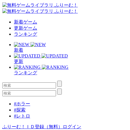
新着ゲーム
更新ゲーム
ランキング
新着
更新
ランキング
#ホラー
#探索
#レトロ
ふりーむ！ＩＤ登録（無料）
ログイン