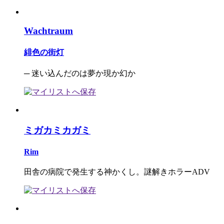
Wachtraum
緋色の街灯
─ 迷い込んだのは夢か現か幻か
ミガカミカガミ
Rim
田舎の病院で発生する神かくし。謎解きホラーADV