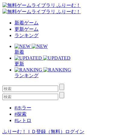
新着ゲーム
更新ゲーム
ランキング
新着
更新
ランキング
#ホラー
#探索
#レトロ
ふりーむ！ＩＤ登録（無料）
ログイン